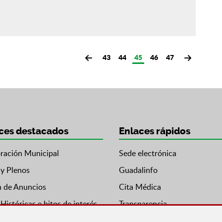
43
44
45
46
47
ces destacados
Enlaces rápidos
ración Municipal
Sede electrónica
 y Plenos
Guadalinfo
n de Anuncios
Cita Médica
Históricas e hitos de interés
Transparencia