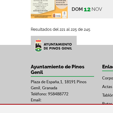
12
DOM
NOV
Resultados del 221 al 225 de 245
Ayuntamiento de Pinos
Enla
Genil
Corpo
Plaza de España,1, 18191 Pinos
Actas
Genil, Granada
Teléfono: 958488772
Tabló
Email:
Rutas 
ayuntamientopinosgenil@gmail.com