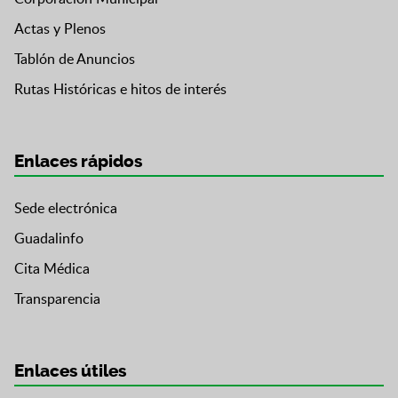
Actas y Plenos
Tablón de Anuncios
Rutas Históricas e hitos de interés
Enlaces rápidos
Sede electrónica
Guadalinfo
Cita Médica
Transparencia
Enlaces útiles