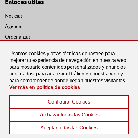
Enlaces útiles
Noticias
Agenda
Ordenanzas
Entidades y asociaciones
Usamos cookies y otras técnicas de rastreo para
mejorar tu experiencia de navegación en nuestra web,
para mostrarte contenidos personalizados y anuncios
adecuados, para analizar el tráfico en nuestra web y
para comprender de dónde llegan nuestros visitantes.
Ver más en política de cookies
Configurar Cookies
Aviso legal
|
Política de Cookies
|
Accesibilidad
|
Protección de Datos
|
Mapa Web
Rechazar todas las Cookies
© 2022 Ayuntamiento de Pinos Genil
Aceptar todas las Cookies