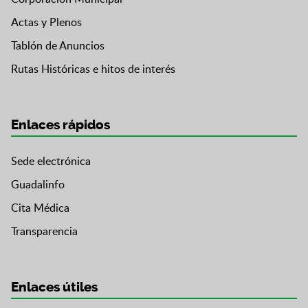
Actas y Plenos
Tablón de Anuncios
Rutas Históricas e hitos de interés
Enlaces rápidos
Sede electrónica
Guadalinfo
Cita Médica
Transparencia
Enlaces útiles