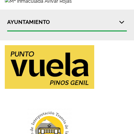
AYUNTAMIENTO