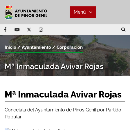
Menú
Inicio
Ayuntamiento
Corporación
Mª Inmaculada Avivar Rojas
Mª Inmaculada Avivar Rojas
Concejala del Ayuntamiento de Pinos Genil por Partido
Popular