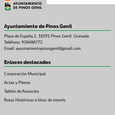
Ayuntamiento de Pinos Genil
Plaza de España,1, 18191 Pinos Genil, Granada
Teléfono: 958488772
Email:
ayuntamientopinosgenil@gmail.com
Enlaces destacados
Corporación Municipal
Actas y Plenos
Tablón de Anuncios
Rutas Históricas e hitos de interés