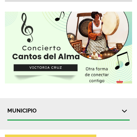
MUNICIPIO