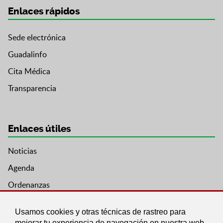
Enlaces rápidos
Sede electrónica
Guadalinfo
Cita Médica
Transparencia
Enlaces útiles
Noticias
Agenda
Ordenanzas
Entidades y asociaciones
Usamos cookies y otras técnicas de rastreo para
mejorar tu experiencia de navegación en nuestra web,