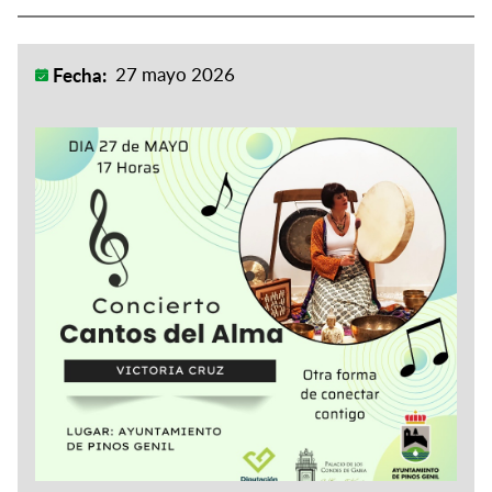
Fecha:
27 mayo 2026