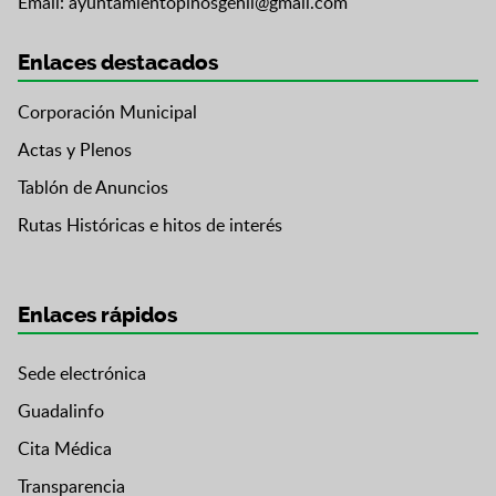
Email:
ayuntamientopinosgenil@gmail.com
Enlaces destacados
Corporación Municipal
Actas y Plenos
Tablón de Anuncios
Rutas Históricas e hitos de interés
Enlaces rápidos
Sede electrónica
Guadalinfo
Cita Médica
Transparencia