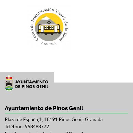
Ayuntamiento de Pinos Genil
Plaza de España,1, 18191 Pinos Genil, Granada
Teléfono: 958488772