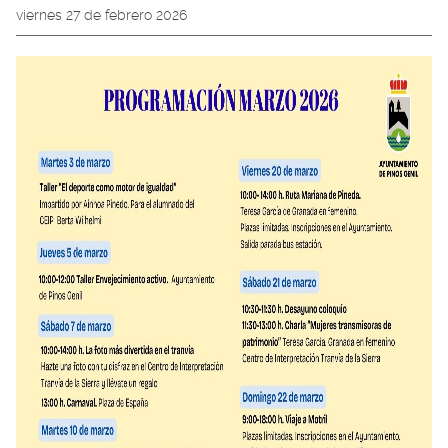
viernes 27 de febrero 2026