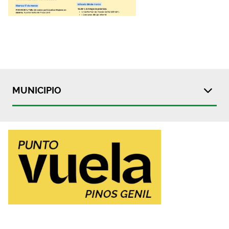
MUNICIPIO